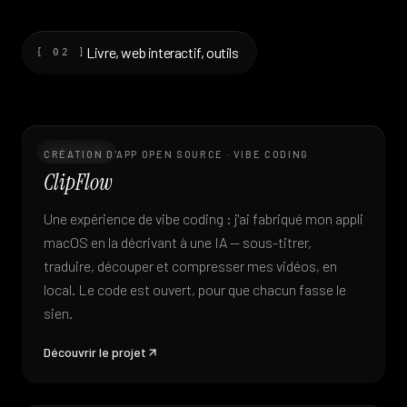
Livre, web interactif, outils
[ 02 ]
Open source
CRÉATION D'APP OPEN SOURCE · VIBE CODING
ClipFlow
Une expérience de vibe coding : j'ai fabriqué mon appli
macOS en la décrivant à une IA — sous-titrer,
traduire, découper et compresser mes vidéos, en
local. Le code est ouvert, pour que chacun fasse le
sien.
Découvrir le projet