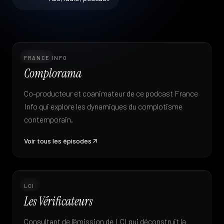
Podcast
FRANCE INFO
Complorama
Co-producteur et coanimateur de ce podcast France
Info qui explore les dynamiques du complotisme
contemporain.
Voir tous les épisodes
TV
LCI
Les Vérificateurs
Consultant de l'émission de LCI qui déconstruit la