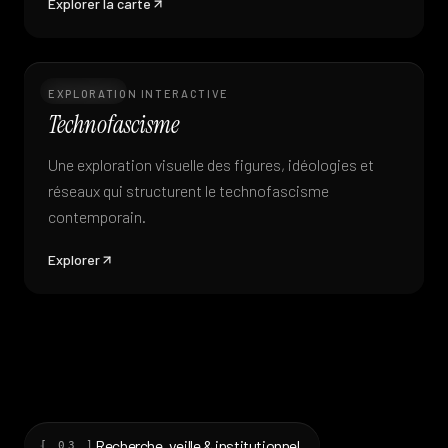
Explorer la carte
Infographie
EXPLORATION INTERACTIVE
Technofascisme
Une exploration visuelle des figures, idéologies et
réseaux qui structurent le technofascisme
contemporain.
Explorer
Recherche, veille & institutionnel
[ 03 ]